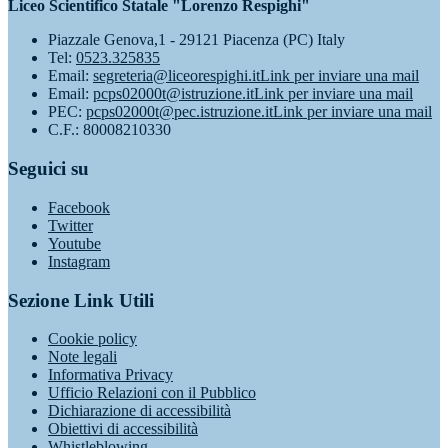
Liceo Scientifico Statale "Lorenzo Respighi"
Piazzale Genova,1 - 29121 Piacenza (PC) Italy
Tel:
0523.325835
Email:
segreteria@liceorespighi.it
Link per inviare una mail
Email:
pcps02000t@istruzione.it
Link per inviare una mail
PEC:
pcps02000t@pec.istruzione.it
Link per inviare una mail
C.F.: 80008210330
Seguici su
Facebook
Twitter
Youtube
Instagram
Sezione Link Utili
Cookie policy
Note legali
Informativa Privacy
Ufficio Relazioni con il Pubblico
Dichiarazione di accessibilità
Obiettivi di accessibilità
Whistleblowing