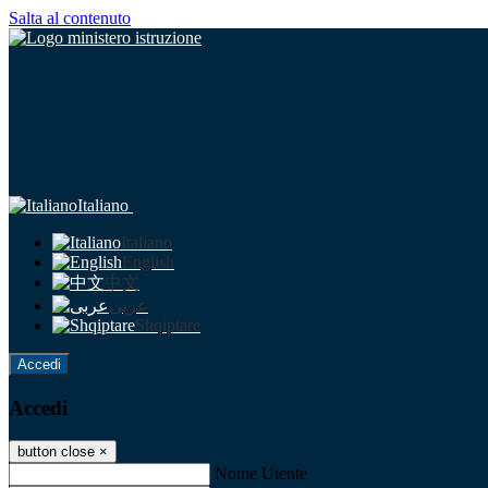
Salta al contenuto
Italiano
Italiano
English
中文
عربى
Shqiptare
Accedi
Accedi
button close
×
Nome Utente