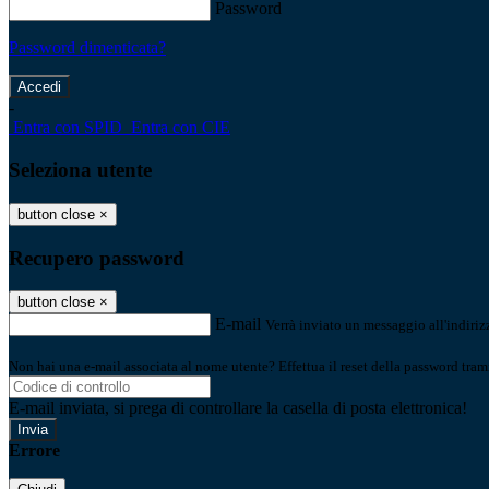
Password
Password dimenticata?
-
Entra con SPID
Entra con CIE
Seleziona utente
button close
×
Recupero password
button close
×
E-mail
Verrà inviato un messaggio all'indirizz
Non hai una e-mail associata al nome utente? Effettua il reset della password tram
E-mail inviata, si prega di controllare la casella di posta elettronica!
Errore